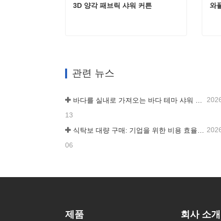
3D 양각 패브릭 샤워 커튼
와
3D 양각 패브릭 샤워 커튼
와플
지금 연락하세요
지
관련 뉴스
202
바다를 실내로 가져오는 바다 테마 샤워 커튼 아이디어
13
202
식탁보 대량 구매: 기업을 위한 비용 효율적인 가이드
06
제품
회사 소개