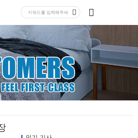
기
장
인기 기사