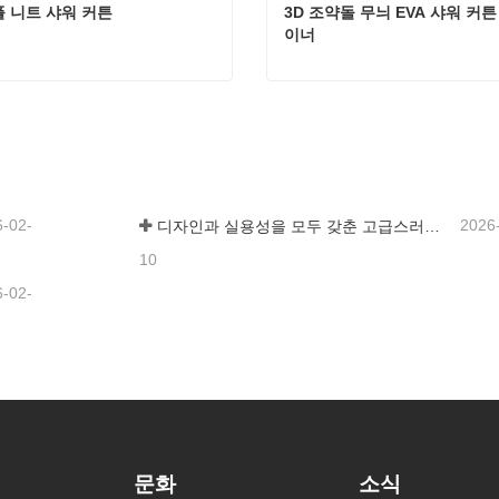
플 니트 샤워 커튼
3D 조약돌 무늬 EVA 샤워 커튼
이너
 니트 샤워 커튼
금 연락하세요
지금 연락하세요
6-02-
2026
디자인과 실용성을 모두 갖춘 고급스러운 샤워 커튼
10
6-02-
문화
소식