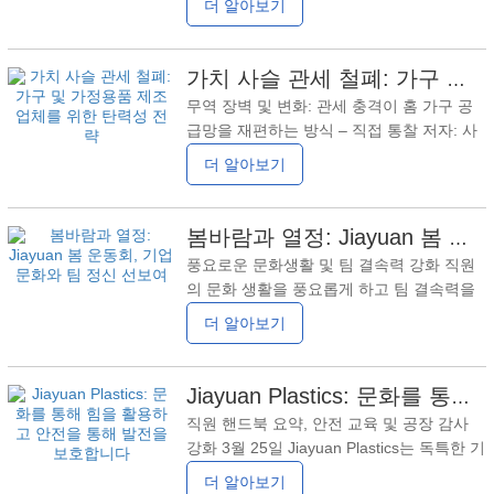
더 알아보기
색 혁신으로 세계 시장에서 인정을 받고 있
장에서 급증했습니다. 앱스토어 순위는 무료
습니다. 모든 일을 진심으로 잘하고 함께 더
목록 352위에서 ChatGPT에 이어 2위로 급
나은 삶을 만들어보세요
등해 하루 최대 다운로드 횟수가 117,500회
가치 사슬 관세 철폐: 가구 및 가정용품 제조업체를 위한 탄력성 전략
를 기록했고, 미국 시장 기여도는 65,100회
무역 장벽 및 변화: 관세 충격이 홈 가구 공
이상으로 전년 대비 940% 증가했습니다. 이
급망을 재편하는 방식 – 직접 통찰 저자: 사
런 경이적인 사태의 이면에는 트럼프 정부의
라 5년 전, 대학 입시를 준비하면서 국제관
더 알아보기
관세 정책 조정이 촉매제 역할을 하고 있다.
계에 관한 에세이 주제를 접하면서 당황할
DHgate는 중국에서 가장 오래된 B2B 국경
때가 많았습니다. 오늘 저는 홈 텍스타일 산
간 전자상거래 플랫폼으로서 '
업의 대외 무역 전문가로서 관세 정책이 국
봄바람과 열정: Jiayuan 봄 운동회, 기업 문화와 팀 정신 선보여
경 간 이동에 미치는 진정한 영향을 깨닫게
풍요로운 문화생활 및 팀 결속력 강화 직원
되었습니다.샤워 커튼,매트리스 보호제그리
의 문화 생활을 풍요롭게 하고 팀 결속력을
고테이블클로스. 글로벌 공급망의 회복력이
강화하며 Jiayuan 사람들의 활기차고 긍정
더 알아보기
수많은 기업의 미시적 결정에 의해 재정의되
적인 정신을 보여주기 위해 Jiayuan Plastics
고 있다는 것이 분명해졌습니다. 이는 단순
Technology Co., Ltd.는 "Jiayuan의 정신 전
히 기업의 생존을 위한 도전이 아닙니다. 이
시, 건강한 기업 발전 촉진"이라는 주제로 3
Jiayuan Plastics: 문화를 통해 힘을 활용하고 안전을 통해 발전을 보호합니다
는 제조 부문에서 일어나고
월 25일 봄 운동회를 개최했습니다. 개회식
직원 핸드북 요약, 안전 교육 및 공장 감사
에서 Tang Huihui 노조위원장은 운동회는
강화 3월 25일 Jiayuan Plastics는 독특한 기
회사 기업 문화의 필수적인 부분이자 직원
업 문화 및 안전 교육 행사를 개최했습니다.
더 알아보기
정신을 보여주는 중요한 방법이자 팀 결속력