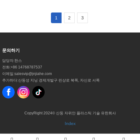
록, 저희는 여러분을 지아위안의 샤워커튼
제작 공장으로
1
2
3
문의하기
담당자:
한스
전화:
+86 14768787537
이메일:
salesvip@jnjiahe.com
추가하다:
산둥성 지닝 경제개발구 린샹로 북쪽, 자신로 서쪽
CopyRight 2024©
산둥 자위안 플라스틱 기술 유한회사
Index