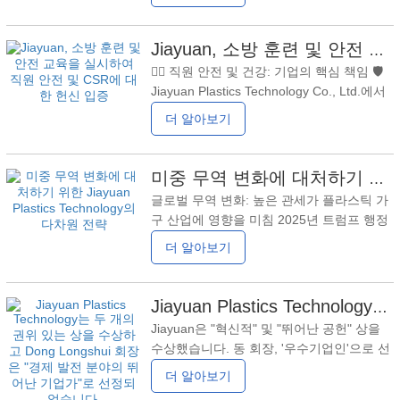
이는 직원들이 회사 정책에 대해 배울 수 있
을 강화하는 방법임을 강조했습니다.
는 기회일 뿐만 아니라 국제 공장 감사 표준
Jiayuan은 항상 "팀워크와
에 대한 깊은 헌신이기도 했습니다. 안전생
Jiayuan, 소방 훈련 및 안전 교육을 실시하여 직원 안전 및 CSR에 대한 헌신 입증
산을 강조하고, 기업정신을 생생하게 구현한
👷‍♂️ 직원 안전 및 건강: 기업의 핵심 책임 🛡️
순간이었습니다."전문성으로 품질을 만들
Jiayuan Plastics Technology Co., Ltd.에서
고, 정직함으로 미래를 건설합니다." 직원 핸
는 항상 모든 직원의 건강과 안전에 초점을
더 알아보기
드북 교육: 문화에 따뜻함과 힘을 확산 "우리
맞춰 "직원 안전 제일"이라는 원칙을 고수합
는 단순히 플라스틱 제품을 생산하는 것이
니다. 최근 실시된 소방훈련 및 안전교육은
아니라 책임과 품질에 대한 믿음을 형성하고
임직원의 안전의식과 비상대응 능력을 향상
미중 무역 변화에 대처하기 위한 Jiayuan Plastics Technology의 다차원 전략
시켜 예상치 못한 사고에도 침착함을 유지하
글로벌 무역 변화: 높은 관세가 플라스틱 가
고 개인은 물론 동료의 안전을 확보하는 데
구 산업에 영향을 미침 2025년 트럼프 행정
목적이 있습니다. 이러한 유형의 교육을 통
부가 고관세를 재도입한 이후, 중국에서 미
더 알아보기
해 직원의 비상 대응 기술을 향상시킬 뿐만
국으로 수입되는 플라스틱 가정용품에 대한
아니라 회사가 직원의 복지에 얼마나
관세율은 전반적으로 100% 인상됐
다.22%-28%, 샤워 커튼 및 매트리스 보호
Jiayuan Plastics Technology는 두 개의 권위 있는 상을 수상하고 Dong Longshui 회장은 "경제 발전 분야의 뛰어난 기업가"로 선정되었습니다.
장치와 같은 주요 카테고리에는 추가 관세가
Jiayuan은 "혁신적" 및 "뛰어난 공헌" 상을
부과됩니다. 이런 가운데 미국 대형 유통업
수상했습니다. 동 회장, '우수기업인'으로 선
체들의 전략은 크게 달라졌다.월마트중국 공
정 회사는 두 개의 권위 있는 상을 받았습니
더 알아보기
급업체가 관세 비용을 전액 부담해야 하며
다 ~에2025년 3월 8일,Jiayuan 플라스틱 기
이로 인해 공급망이 중단될 수 있다고 주장