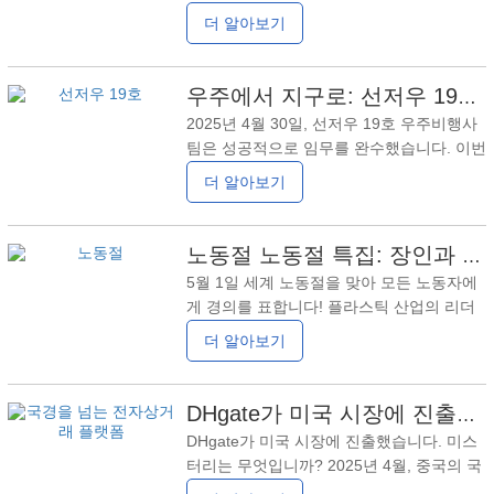
다. Shandong Jiayuan Plastic Technology
더 알아보기
Co., Ltd.는 20년 이상 샤워 커튼, 매트리스
보호 장치 및 식탁보를 전문적으로 제조한
업체로 Walmart 및 Target의 공장 감사 인증
우주에서 지구로: 선저우 19호의 귀환 여정에서 얻은 깨달음들
은 물론 BSCI, SCAN 및 GRS 인증도 받았습
2025년 4월 30일, 선저우 19호 우주비행사
니다.아래에서 이 사랑스러운 선물 방으로
팀은 성공적으로 임무를 완수했습니다. 이번
여러분을 초대합니다. 샤워커튼:식품등급
선저우 19호는 중국의 우주정거장에서 성공
더 알아보기
PEVA, 엄마 건강 챙기기, 방수, 곰팡이 방지,
적으로 귀환함으로써 우주비행 역사상 여러
물티슈로 깨끗해서 엄마가 욕실 위생 청소로
기록을 갱신했을 뿐만 아니라, 이를 통해 이
루어진 혁신적인 기술들이 전 세계의 주목을
노동절 노동절 특집: 장인과 노동자에 대한 찬사, 산둥가원(Shandong Jiayuan) 선도 기업 해외 항해
받았습니다. 가정용 플라스틱 제품(샤워커
5월 1일 세계 노동절을 맞아 모든 노동자에
튼, 이불, 테이블클로스 등)을 전문으로 생산
게 경의를 표합니다! 플라스틱 산업의 리더
하는 기업으로서, 우리는 이 사례를 통해 기
이자 20년 이상 샤워 커튼, 매트리스 보호대,
더 알아보기
술과 일상생활이 어떻게 결합되는지를 확인
식탁보 생산을 전문으로 하는 수출 지향 기
할 수 있었습니다. 1. H일부 제품에는 “보안
업인 Shandong Jiayuan Plastic Technology
장벽” 역할을 하는 재료들이 사용됩니다. 선
Co., Ltd.는 우수한 품질과 녹색 혁신으로 세
DHgate가 미국 시장에 진출했습니다. 미스터리는 무엇입니까?
저우 19
계 시장을 정복하기 위해 항상 "장인 정신"을
DHgate가 미국 시장에 진출했습니다. 미스
마음에 두고 있습니다. 우리는 항상 "장인 정
터리는 무엇입니까? 2025년 4월, 중국의 국
신"을 마음에 두고 있으며 우수한 품질과 녹
경 간 전자상거래 플랫폼 DHgate가 미국 시