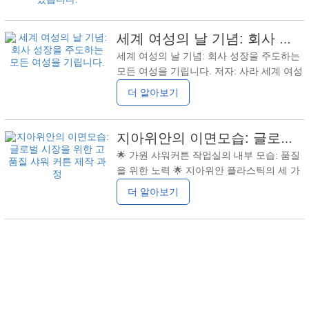
술 유한 회사에서 표창을 받았습니다.제2차
했습니다. 같은 회사코스트코그리고홈디포
고품질 개발 및 고위급 개막 컨퍼런스진닝경
대신 공급업체와 협력하여 비용 절감
제개발구에 위치. 회사는 두 가지 상을 받았
세계 여성의 날 기념: 회사 성장을 주도하는 모든 여성을 기립니다.
습니다:"혁신 우수기업상"그리고"수출입 우
세계 여성의 날 기념: 회사 성장을 주도하는
수공로상".동롱수이 회장이름도 붙었다"경
모든 여성을 기립니다. 저자: 사라 세계 여성
제 발전의 뛰어난 기업가
의 날이 다가옴에 따라 우리 회사는 성평등
더 알아보기
과 직원 복지에 대한 약속을 재확인합니다.
사회적 책임과 지속 가능한 발전에 전념하는
기업으로서 우리는여성 직원이 회사의 성공
지아위안의 이면모습: 글로벌 시장을 위한 고품질 샤워 커튼 제작 과정
에 미치는 중요한 역할. 오늘 우리는 이 기회
🌟 가원 샤워커튼 작업실의 내부 모습: 품질
를 빌어 회사의 모든 여성에게 경의를 표하
을 위한 노력 🌟 지아위안 플라스틱의 세 가
고 그들의 노고와 뛰어난 공헌에 감사를 표
지 주요 사업 부문 중 하나로서…저희의 샤
더 알아보기
하고 싶습니다. 여성의 힘이 혁신과 성공을
워 커튼 제품들입니다.매년 회사에 상당한
주도합니다 “여자가 하늘의 절반을 떠받치
수익을 가져다줍니다.PEVA, EVA,PVC, 그리
고 있다”는 옛말은 사회와 직장에서 여성의
고폴리에스터 샤워 커튼우리가 생산하는 제
필수적인 역할을
품은 단색 및 프린트 디자인 모두로 제공되
며, 국내외 고객들에게 모두 큰 사랑을 받고
있습니다.주문량이 계속 증가하고 있습니다.
📈. 이러한 성공 뒤에 숨겨진 세심한 노력과
완벽을 향한 열정을 더 잘 이해하실 수 있도