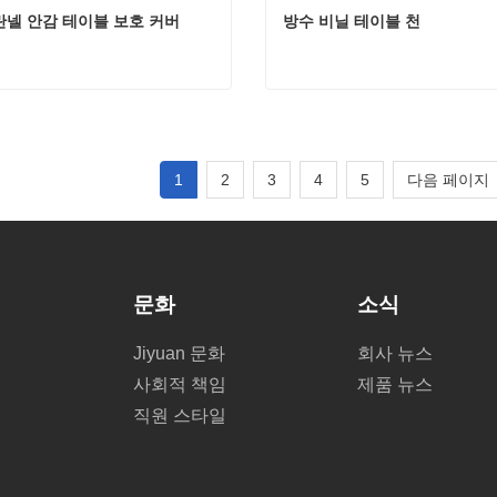
란넬 안감 테이블 보호 커버
방수 비닐 테이블 천
란넬 안감 테이블 보호 커버
방수 비닐 테이블 천
금 연락하세요
지금 연락하세요
1
2
3
4
5
다음 페이지
문화
소식
필
Jiyuan 문화
회사 뉴스
사회적 책임
제품 뉴스
직원 스타일