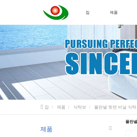
집
제품
집
제품
식탁보
플란넬 뒷면 비닐 식
플란넬
제품