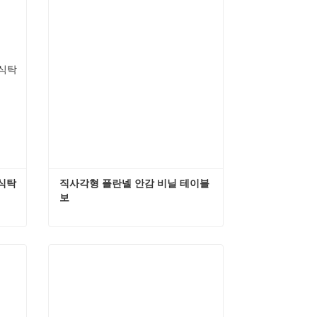
 식탁
직사각형 플란넬 안감 비닐 테이블
보
에 사용 가능한 방수 식탁보
직사각형 플란넬 안감 비닐 테이블보
지금 연락하세요