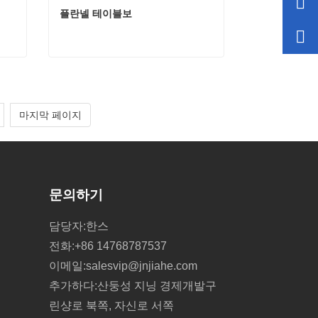
플란넬 테이블보
플란넬 테이블보
지금 연락하세요
마지막 페이지
문의하기
담당자:
한스
전화:
+86 14768787537
이메일:
salesvip@jnjiahe.com
추가하다:
산둥성 지닝 경제개발구
린샹로 북쪽, 자신로 서쪽