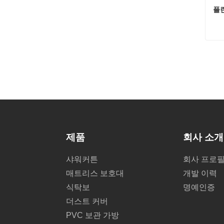
플
플
지
제품
회사 소개
샤워커튼
회사 프로
매트리스 보호대
개발 이력
식탁보
명예인증
더스트 커버
PVC 보관 가방