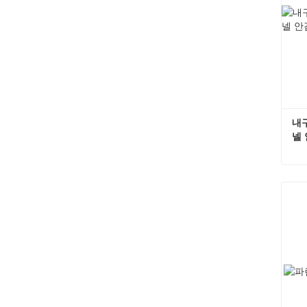
내
넬 
지