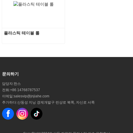
플라스틱 테이블 롤
문의하기
담당자:
한스
전화:
+86 14768787537
이메일:
salesvip@jnjiahe.com
추가하다:
산둥성 지닝 경제개발구 린샹로 북쪽, 자신로 서쪽